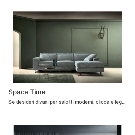
Space Time
Se desideri divani per salotti moderni, clicca e leggi di più sul modello Space Time in tessuto del marchio Samoa.