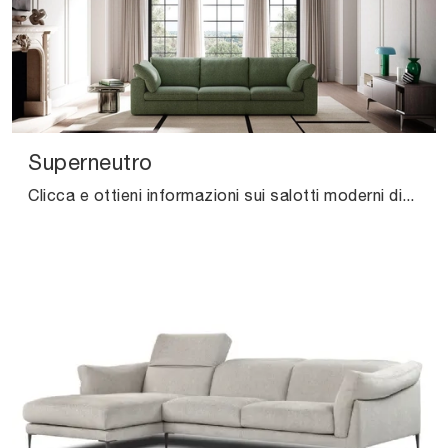
Superneutro
Clicca e ottieni informazioni sui salotti moderni di Felis! Molteplici modelli di divani, come Superneutro, ti aspettano.