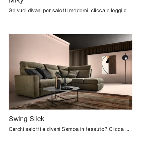
Miky
Se vuoi divani per salotti moderni, clicca e leggi di più sul modello Miky in tessuto del marchio Excò.
Swing Slick
Cerchi salotti e divani Samoa in tessuto? Clicca e ottieni informazioni sul modello Swing Slick per spazi moderni.