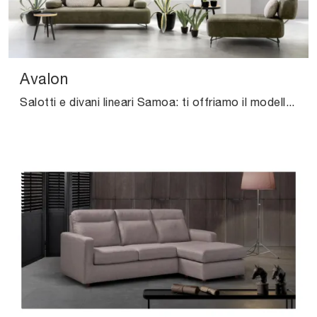
Avalon
Salotti e divani lineari Samoa: ti offriamo il modello Avalon in tessuto per impreziosire il living.