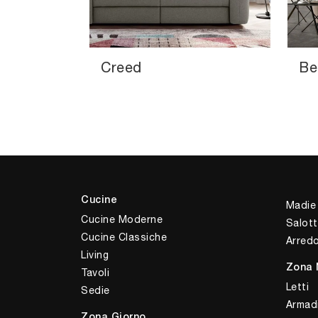
Creed
Be
Cucine
Madie
Cucine Moderne
Salott
Cucine Classiche
Arred
Living
Zona 
Tavoli
Letti
Sedie
Armad
Zona Giorno