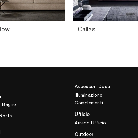
low
Callas
Accessori Casa
Illuminazione
i
Complementi
o Bagno
Ufficio
Notte
Arredo Ufficio
i
Outdoor