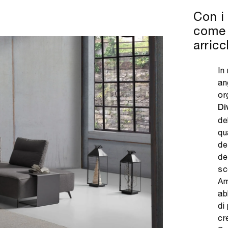
Con i
come 
arricc
In
an
or
Di
de
qu
de
de
sc
Am
ab
di
cr