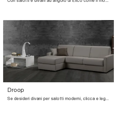
Con salotti e divani ad angolo di Excò come il modello Harry in tessuto, potrai ultimare il tuo concept d'arredo.
Droop
Se desideri divani per salotti moderni, clicca e leggi di più sul modello Droop in tessuto del marchio Excò.