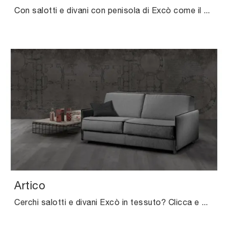
Con salotti e divani con penisola di Excò come il modello Porzio in pelle, potrai completare il tuo progetto d'arredo.
Artico
Cerchi salotti e divani Excò in tessuto? Clicca e ottieni informazioni sul modello Artico per spazi moderni.