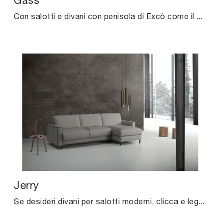
Gass
Con salotti e divani con penisola di Excò come il modello Gass in tessuto, potrai ultimare il tuo progetto d'arredo.
Jerry
Se desideri divani per salotti moderni, clicca e leggi di più sul modello Jerry in tessuto dell'azienda Excò.