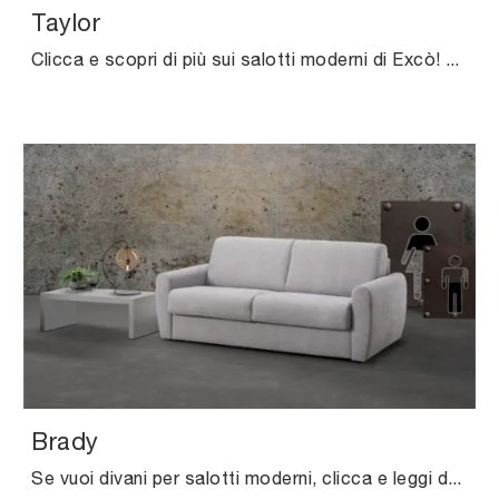
Taylor
Clicca e scopri di più sui salotti moderni di Excò! Vari modelli di divani, come Taylor, ti aspettano.
Brady
Se vuoi divani per salotti moderni, clicca e leggi di più sul modello Brady in tessuto della firma Excò.