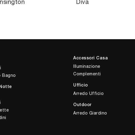
nsington
Diva
Accessori Casa
Illuminazione
i
Complementi
o Bagno
Ufficio
Notte
Arredo Ufficio
i
Outdoor
ette
Arredo Giardino
ini