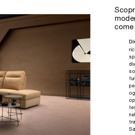
Scopri
moder
come 
Di
ri
sp
di
so
fu
pe
og
op
te
ne
tr
Sa