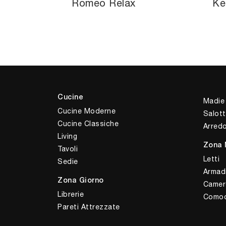
Romeo Relax
Ke
Cucine
Madie
Cucine Moderne
Salott
Cucine Classiche
Arred
Living
Zona 
Tavoli
Letti
Sedie
Armad
Zona Giorno
Camer
Librerie
Comod
Pareti Attrezzate